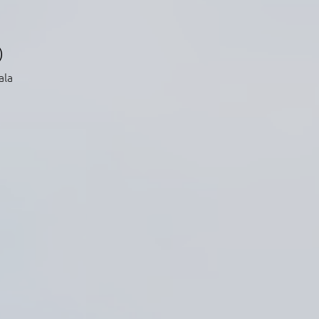
)
ala