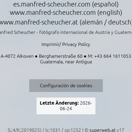
es.manfred-scheucher.com (español)
www.manfred-scheucher.com
(english)
www.manfred-scheucher.at
(alemán / deutsch
nfred Scheucher - fotógrafo internacional de Austria y Guatem
Imprimir/ Privacy Policy
A-4072 Alkoven ● Berghamerstraße 60 ● M: +43 664 1611053
Guatemala, near Antigua
Configuración de cookies
Letzte Änderung:
2026-
06-24
(L:4/K:2019025) / lc:1031 / cp:1252 | ©
superweb.at
v17